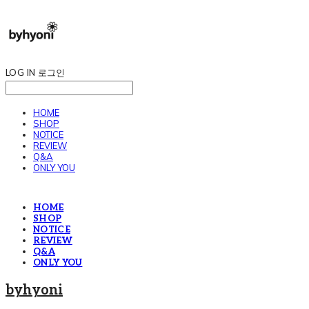
LOG IN
로그인
HOME
SHOP
NOTICE
REVIEW
Q&A
ONLY YOU
HOME
SHOP
NOTICE
REVIEW
Q&A
ONLY YOU
byhyoni