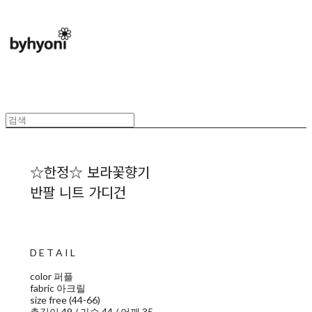
☆한정☆ 보라꽃향기
반팔 니트 가디건
D E T A I L
color 퍼플
fabric 아크릴
size free (44-66)
총길이 49 / 가슴 44 / 어깨 35