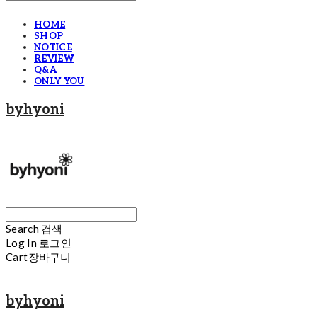
HOME
SHOP
NOTICE
REVIEW
Q&A
ONLY YOU
byhyoni
Search
검색
Log In
로그인
Cart
장바구니
byhyoni