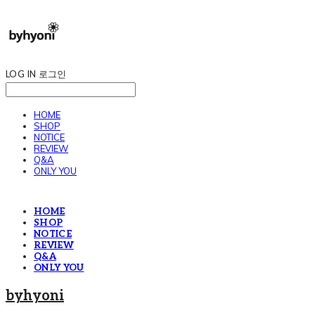
LOG IN
로그인
HOME
SHOP
NOTICE
REVIEW
Q&A
ONLY YOU
HOME
SHOP
NOTICE
REVIEW
Q&A
ONLY YOU
byhyoni