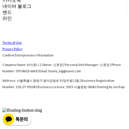
카카오톡
네이버 블로그
밴드
라인
Terms of Use
Privacy Policy
Confirm Entrepreneur Information
Company Name: 바이효니 | Owner: 신효정 | Personal Info Manager: 신효정 | Phone
Number: 070-8623-6663 | Email: hyony_log@naver.com
Address: 서울특별시 중랑구 용마공원로 9 (망우동) 2층 | Business Registration
Number:
132-27-93104
| Business License:
2015-서울중랑-0606
| Hosting by sixshop