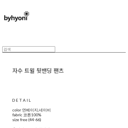
자수 트윌 뒷밴딩 팬츠
D E T A I L
color 연베이지,네이비
fabric 코튼100%
size free (44-66)