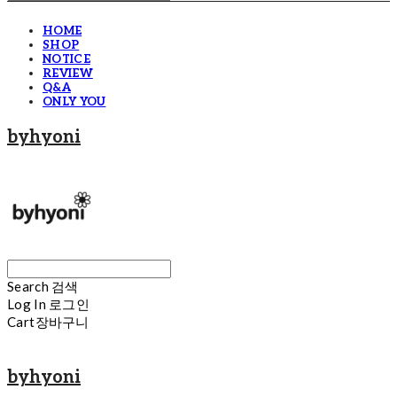
HOME
SHOP
NOTICE
REVIEW
Q&A
ONLY YOU
byhyoni
Search
검색
Log In
로그인
Cart
장바구니
byhyoni