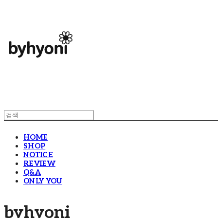
HOME
SHOP
NOTICE
REVIEW
Q&A
ONLY YOU
byhyoni