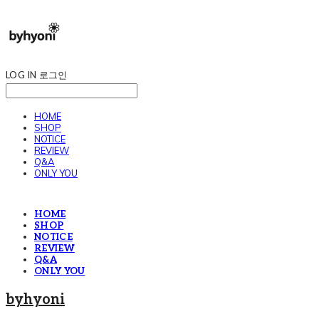
LOG IN
로그인
HOME
SHOP
NOTICE
REVIEW
Q&A
ONLY YOU
HOME
SHOP
NOTICE
REVIEW
Q&A
ONLY YOU
byhyoni