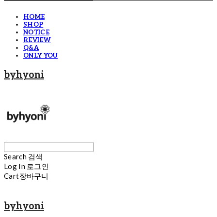
HOME
SHOP
NOTICE
REVIEW
Q&A
ONLY YOU
byhyoni
Search
검색
Log In
로그인
Cart
장바구니
byhyoni