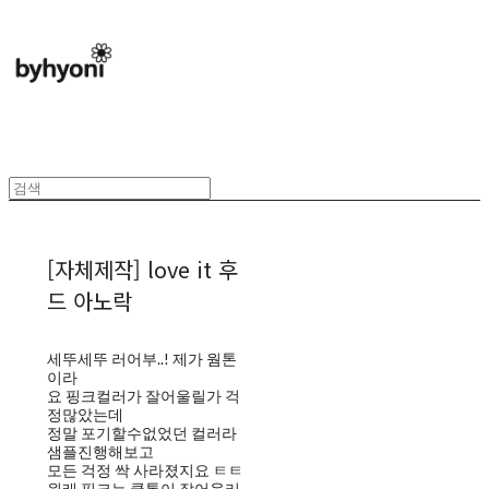
[자체제작] love it 후
드 아노락
세뚜세뚜 러어부..! 제가 웜톤
이라
요 핑크컬러가 잘어울릴가 걱
정많았는데
정말 포기할수없었던 컬러라
샘플진행해보고
모든 걱정 싹 사라졌지요 ㅌㅌ
원래 핑크는 쿨톤이 잘어울리