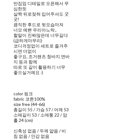
반집업 디테일로 오픈해서 무
심한듯
살짝 뒤로젖혀 입어주셔도 굿
굿!
큼직한 후드로 뒷모습마져
너모 예쁜 우리아노락..
할말이 진짜많은데 너무길댜
(급하게마무리)
코디걱정없이 세트로 즐겨주
시면 더없이
좋구요, 조거팬츠 청바지 면바
지 등과 함께
따로 또 같이 활용하기 너무
좋으실거예요 :)
color 핑크
fabric 코튼100%
size free (44-66)
총길이 55 / 가슴 57 / 어깨 53
소매길이 53 / 소매통 22 / 암
홀 24 (cm)
신축성 없음 / 두께 얇음 / 비
침 없음 / 안감 없음