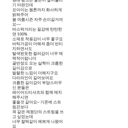
기 마련인데
요아이는 웜톤까지 화사하게
밝혀주어
봄 여름시즌 자주 손이갈거여
요~~
바스락거리는 질감에 탄탄한
면 100%
소재로 착용감이 너무 좋구요
바틱가공이 더해져 좀더 빈티
지하면서도
탈색된듯한 컬러감이 너무 매
력적이랍니더
골반정도 오는 살짝이 크롭한
길이감으로
발랄한 느낌이 더해지구요
다리라인이 길어보여요
크롭한 길이감이 부담스러우
신 분들은
레이어드티셔츠와 함께 매치
해주시면
좋을것 같아요~ 기존에 스트
링끈보다
꼭 같은 제원단의 스트링을 쓰
고 싶었는데
너무 찰떡같이 예쁘게 나왔어
요