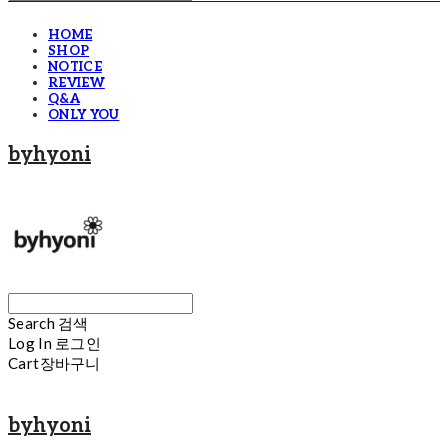
HOME
SHOP
NOTICE
REVIEW
Q&A
ONLY YOU
byhyoni
Search
검색
Log In
로그인
Cart
장바구니
byhyoni