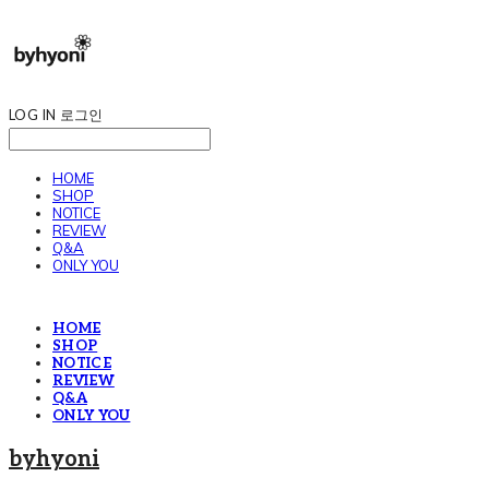
LOG IN
로그인
HOME
SHOP
NOTICE
REVIEW
Q&A
ONLY YOU
HOME
SHOP
NOTICE
REVIEW
Q&A
ONLY YOU
byhyoni