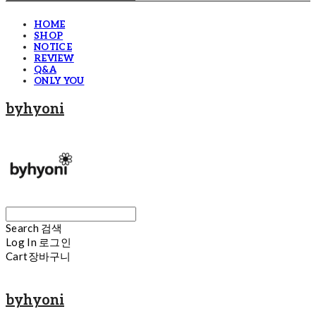
HOME
SHOP
NOTICE
REVIEW
Q&A
ONLY YOU
byhyoni
Search
검색
Log In
로그인
Cart
장바구니
byhyoni