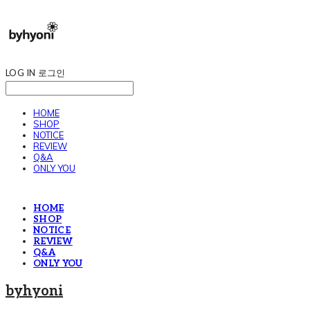
LOG IN
로그인
HOME
SHOP
NOTICE
REVIEW
Q&A
ONLY YOU
HOME
SHOP
NOTICE
REVIEW
Q&A
ONLY YOU
byhyoni