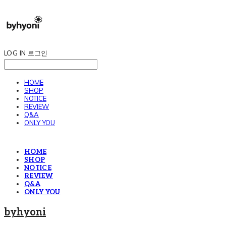
LOG IN
로그인
HOME
SHOP
NOTICE
REVIEW
Q&A
ONLY YOU
HOME
SHOP
NOTICE
REVIEW
Q&A
ONLY YOU
byhyoni