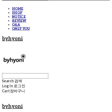
HOME
SHOP
NOTICE
REVIEW
Q&A
ONLY YOU
byhyoni
Search
검색
Log In
로그인
Cart
장바구니
byhyoni