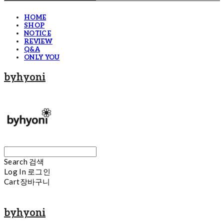
HOME
SHOP
NOTICE
REVIEW
Q&A
ONLY YOU
byhyoni
Search
검색
Log In
로그인
Cart
장바구니
byhyoni