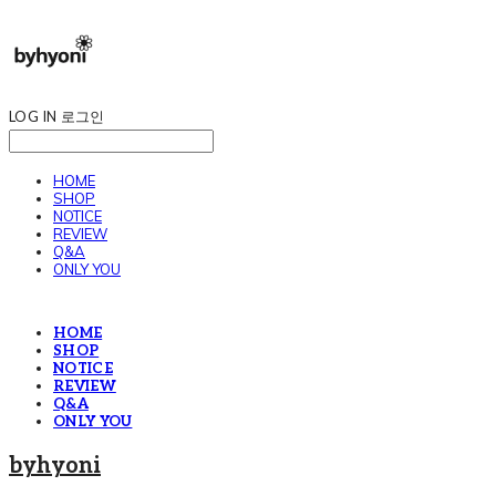
LOG IN
로그인
HOME
SHOP
NOTICE
REVIEW
Q&A
ONLY YOU
HOME
SHOP
NOTICE
REVIEW
Q&A
ONLY YOU
byhyoni