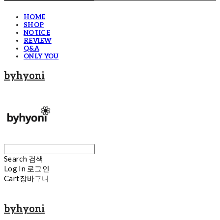
HOME
SHOP
NOTICE
REVIEW
Q&A
ONLY YOU
byhyoni
Search
검색
Log In
로그인
Cart
장바구니
byhyoni