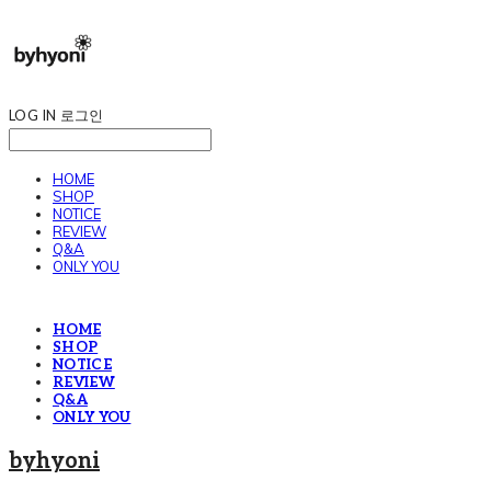
LOG IN
로그인
HOME
SHOP
NOTICE
REVIEW
Q&A
ONLY YOU
HOME
SHOP
NOTICE
REVIEW
Q&A
ONLY YOU
byhyoni