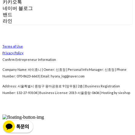
카카오톡
네이버 블로그
밴드
라인
Terms of Use
Privacy Policy
Confirm Entrepreneur Information
Company Name: 바이효니 | Owner: 신효정 | Personal Info Manager: 신효정 | Phone
Number: 070-8623-6663 | Email: hyony_log@naver.com
Address: 서울특별시 중랑구 용마공원로 9 (망우동) 2층 | Business Registration
Number:
132-27-93104
| Business License:
2015-서울중랑-0606
| Hosting by sixshop