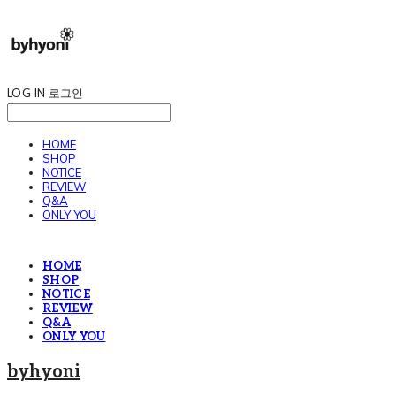
LOG IN
로그인
HOME
SHOP
NOTICE
REVIEW
Q&A
ONLY YOU
HOME
SHOP
NOTICE
REVIEW
Q&A
ONLY YOU
byhyoni