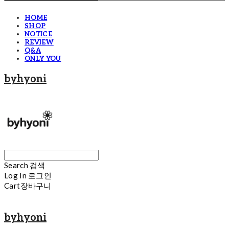
HOME
SHOP
NOTICE
REVIEW
Q&A
ONLY YOU
byhyoni
Search
검색
Log In
로그인
Cart
장바구니
byhyoni