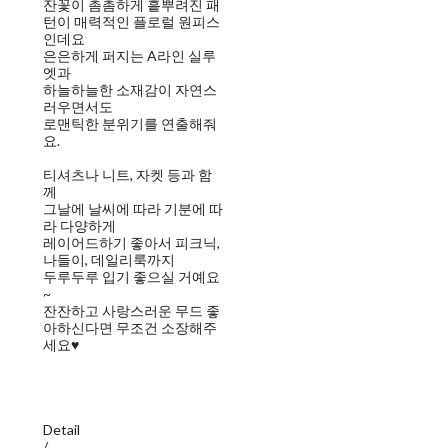
잔꽃이 촘촘하게 흩뿌려진 패
턴이 매력적인 플로럴 원피스
인데요
은은하게 퍼지는 A라인 실루
엣과
하늘하늘한 소재감이 자연스
러우면서도
로맨틱한 분위기를 연출해줘
요.
티셔츠나 니트, 자켓 등과 함
께
그날에 날씨에 따라 기분에 따
라 다양하게
레이어드하기 좋아서 피크닉,
나들이, 데일리룩까지
두루두루 입기 좋으실 거예요
~
잔잔하고 사랑스러운 무드 좋
아하신다면 무조건 소장해주
세요♥
Detail
/