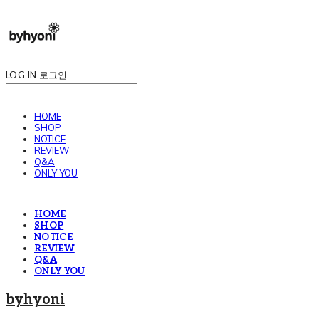
LOG IN
로그인
HOME
SHOP
NOTICE
REVIEW
Q&A
ONLY YOU
HOME
SHOP
NOTICE
REVIEW
Q&A
ONLY YOU
byhyoni