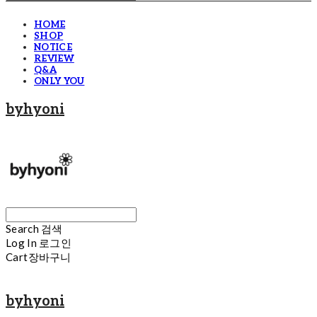
HOME
SHOP
NOTICE
REVIEW
Q&A
ONLY YOU
byhyoni
Search
검색
Log In
로그인
Cart
장바구니
byhyoni