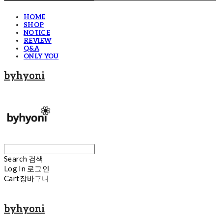
HOME
SHOP
NOTICE
REVIEW
Q&A
ONLY YOU
byhyoni
Search
검색
Log In
로그인
Cart
장바구니
byhyoni