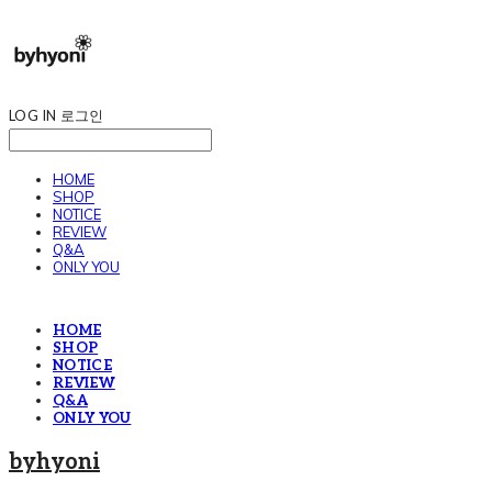
LOG IN
로그인
HOME
SHOP
NOTICE
REVIEW
Q&A
ONLY YOU
HOME
SHOP
NOTICE
REVIEW
Q&A
ONLY YOU
byhyoni