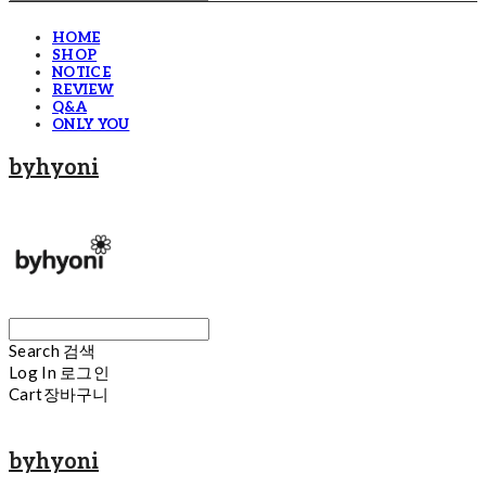
HOME
SHOP
NOTICE
REVIEW
Q&A
ONLY YOU
byhyoni
Search
검색
Log In
로그인
Cart
장바구니
byhyoni