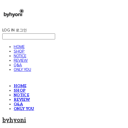
LOG IN
로그인
HOME
SHOP
NOTICE
REVIEW
Q&A
ONLY YOU
HOME
SHOP
NOTICE
REVIEW
Q&A
ONLY YOU
byhyoni