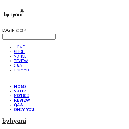
LOG IN
로그인
HOME
SHOP
NOTICE
REVIEW
Q&A
ONLY YOU
HOME
SHOP
NOTICE
REVIEW
Q&A
ONLY YOU
byhyoni