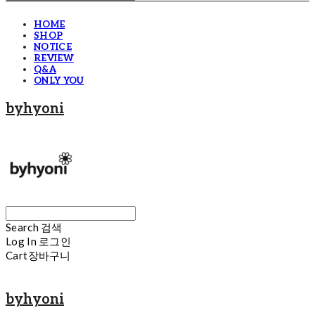
HOME
SHOP
NOTICE
REVIEW
Q&A
ONLY YOU
byhyoni
Search
검색
Log In
로그인
Cart
장바구니
byhyoni