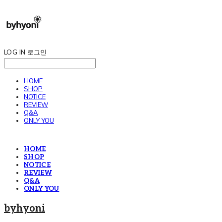
LOG IN
로그인
HOME
SHOP
NOTICE
REVIEW
Q&A
ONLY YOU
HOME
SHOP
NOTICE
REVIEW
Q&A
ONLY YOU
byhyoni