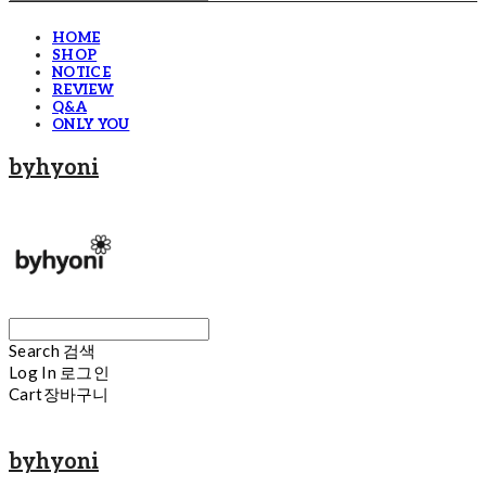
HOME
SHOP
NOTICE
REVIEW
Q&A
ONLY YOU
byhyoni
Search
검색
Log In
로그인
Cart
장바구니
byhyoni