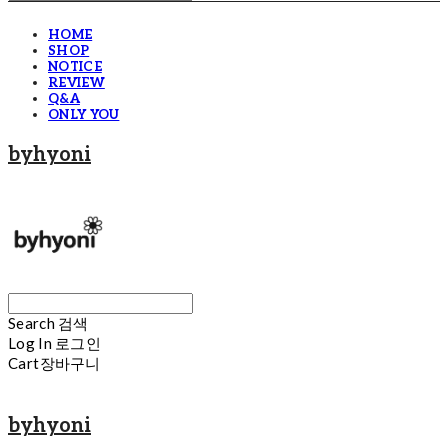
HOME
SHOP
NOTICE
REVIEW
Q&A
ONLY YOU
byhyoni
Search
검색
Log In
로그인
Cart
장바구니
byhyoni