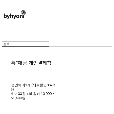
홍*애님 개인결제창
성인체어1개 [세트할인8%적
용]
41,400원 + 배송비 10,000 =
51,400원