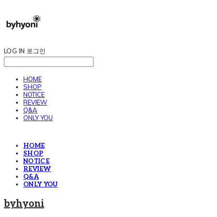
LOG IN
로그인
HOME
SHOP
NOTICE
REVIEW
Q&A
ONLY YOU
HOME
SHOP
NOTICE
REVIEW
Q&A
ONLY YOU
byhyoni