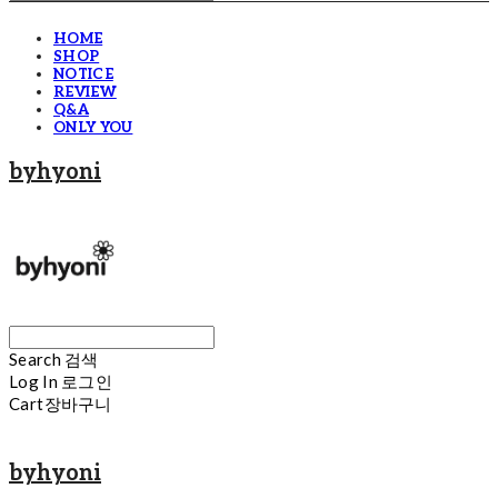
HOME
SHOP
NOTICE
REVIEW
Q&A
ONLY YOU
byhyoni
Search
검색
Log In
로그인
Cart
장바구니
byhyoni