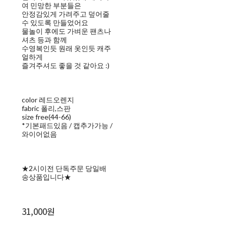
여 민망한 부분들은
안정감있게 가려주고 덮어줄
수 있도록 만들었어요
물놀이 후에도 가벼운 팬츠나
셔츠 등과 함께
수영복인듯 원래 옷인듯 캐주
얼하게
즐겨주셔도 좋을 것 같아요 :)
color 레드오렌지
fabric 폴리,스판
size free(44-66)
*기본패드있음 / 캡추가가능 /
와이어없음
★2시이전 단독주문 당일배
송상품입니다★
31,000원