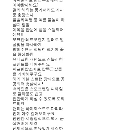
어야할까봐요?
멀리 해외는 못가더라도 가까
운 호캉스나
풀빌라여행 등 여름 물놀이 하
실때 정말
이목을 한눈에 받을 스윔웨어
예요!!
오묘한 레드오렌지 컬러로 얼
굴빛을 화사하게
밝혀주면서 적당한 크기에 꽃
을 형상화한
유니크한 패턴으로 러블리한
포인트를 더해주어요
퍼프반팔소매로 팔뚝군살들
을 커버해주구요
허리 리본 스트랩 장식으로 공
공의적 뱃살까지!
백라인은 스모크밴딩 디테일
로 탈착용도 쉽고
편안하게 하실 수 있도록 도와
드려요
팬티는 하이웨스트로 다리라
인이 아주 길어보이구요
잔잔한 셔링장식으로 역시 군
살커버에 제격
전체적으로 여유있게 제작하