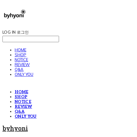
LOG IN
로그인
HOME
SHOP
NOTICE
REVIEW
Q&A
ONLY YOU
HOME
SHOP
NOTICE
REVIEW
Q&A
ONLY YOU
byhyoni