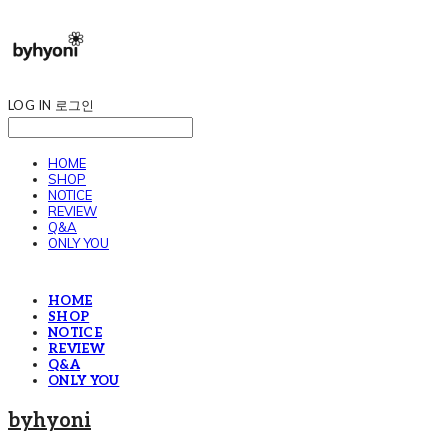
LOG IN
로그인
HOME
SHOP
NOTICE
REVIEW
Q&A
ONLY YOU
HOME
SHOP
NOTICE
REVIEW
Q&A
ONLY YOU
byhyoni