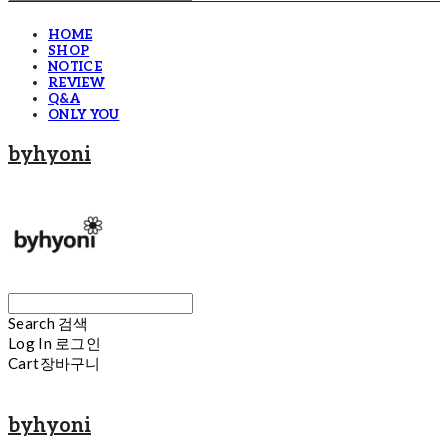
HOME
SHOP
NOTICE
REVIEW
Q&A
ONLY YOU
byhyoni
Search
검색
Log In
로그인
Cart
장바구니
byhyoni