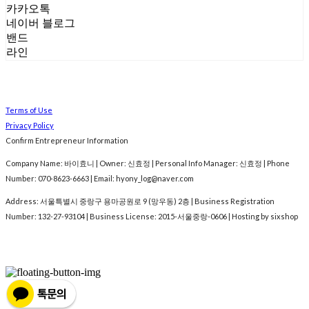
카카오톡
네이버 블로그
밴드
라인
Terms of Use
Privacy Policy
Confirm Entrepreneur Information
Company Name: 바이효니 | Owner: 신효정 | Personal Info Manager: 신효정 | Phone
Number: 070-8623-6663 | Email: hyony_log@naver.com
Address: 서울특별시 중랑구 용마공원로 9 (망우동) 2층 | Business Registration
Number:
132-27-93104
| Business License:
2015-서울중랑-0606
| Hosting by sixshop