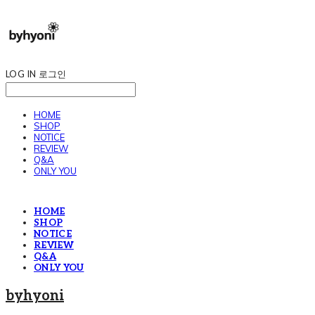
LOG IN
로그인
HOME
SHOP
NOTICE
REVIEW
Q&A
ONLY YOU
HOME
SHOP
NOTICE
REVIEW
Q&A
ONLY YOU
byhyoni