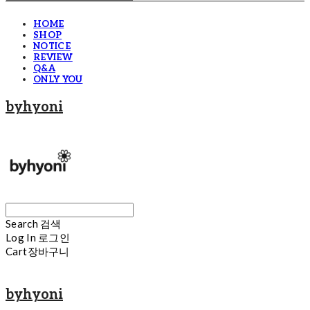
HOME
SHOP
NOTICE
REVIEW
Q&A
ONLY YOU
byhyoni
Search
검색
Log In
로그인
Cart
장바구니
byhyoni