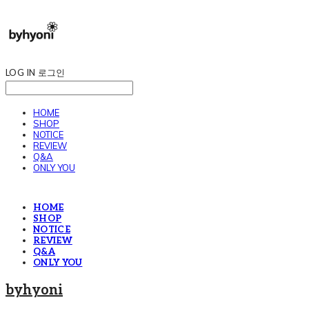
LOG IN
로그인
HOME
SHOP
NOTICE
REVIEW
Q&A
ONLY YOU
HOME
SHOP
NOTICE
REVIEW
Q&A
ONLY YOU
byhyoni