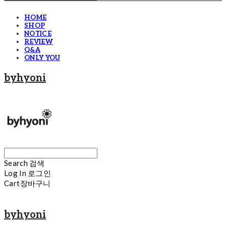
HOME
SHOP
NOTICE
REVIEW
Q&A
ONLY YOU
byhyoni
Search
검색
Log In
로그인
Cart
장바구니
byhyoni