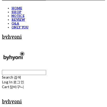
HOME
SHOP
NOTICE
REVIEW
Q&A
ONLY YOU
byhyoni
Search
검색
Log In
로그인
Cart
장바구니
byhyoni