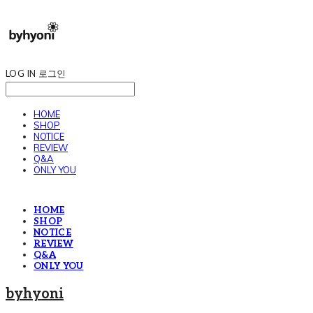
LOG IN
로그인
HOME
SHOP
NOTICE
REVIEW
Q&A
ONLY YOU
HOME
SHOP
NOTICE
REVIEW
Q&A
ONLY YOU
byhyoni