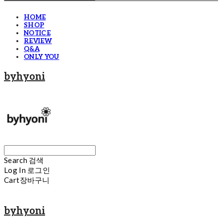
HOME
SHOP
NOTICE
REVIEW
Q&A
ONLY YOU
byhyoni
Search
검색
Log In
로그인
Cart
장바구니
byhyoni