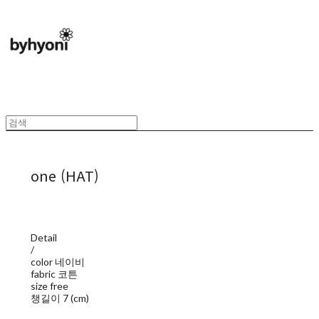
one (HAT)
Detail
/
color 네이비
fabric 코튼
size free
챙길이 7 (cm)