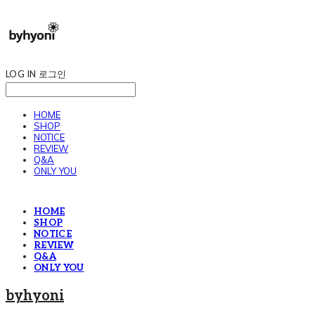
LOG IN
로그인
HOME
SHOP
NOTICE
REVIEW
Q&A
ONLY YOU
HOME
SHOP
NOTICE
REVIEW
Q&A
ONLY YOU
byhyoni