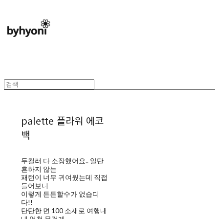
palette 플라워 에코
백
두컬러 다 소장했어요.. 일단
흔하지 않는
패턴이 너무 귀여웠는데 직접
들어보니
이렇게 튼튼할수가 없습디
다!!
탄탄한 면 100 소재로 여행내
내 엄청 무겁게