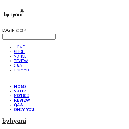
LOG IN
로그인
HOME
SHOP
NOTICE
REVIEW
Q&A
ONLY YOU
HOME
SHOP
NOTICE
REVIEW
Q&A
ONLY YOU
byhyoni