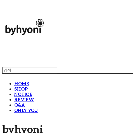
HOME
SHOP
NOTICE
REVIEW
Q&A
ONLY YOU
byhyoni