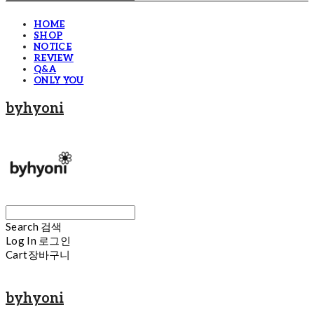
HOME
SHOP
NOTICE
REVIEW
Q&A
ONLY YOU
byhyoni
Search
검색
Log In
로그인
Cart
장바구니
byhyoni