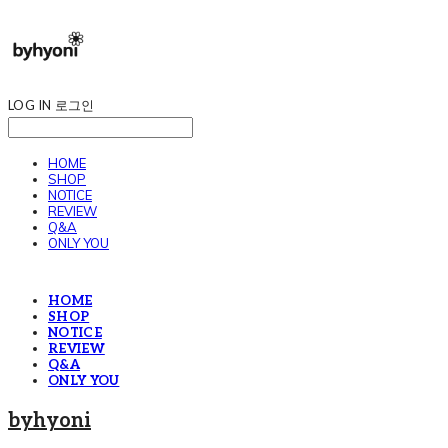
LOG IN
로그인
HOME
SHOP
NOTICE
REVIEW
Q&A
ONLY YOU
HOME
SHOP
NOTICE
REVIEW
Q&A
ONLY YOU
byhyoni