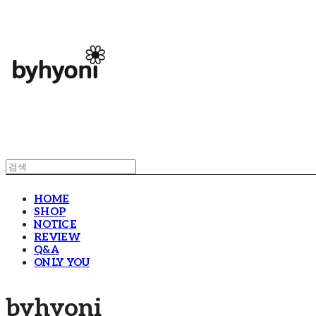
HOME
SHOP
NOTICE
REVIEW
Q&A
ONLY YOU
byhyoni