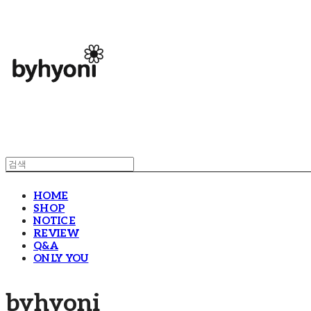
HOME
SHOP
NOTICE
REVIEW
Q&A
ONLY YOU
byhyoni