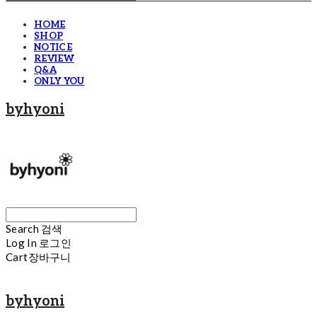
HOME
SHOP
NOTICE
REVIEW
Q&A
ONLY YOU
byhyoni
Search
검색
Log In
로그인
Cart
장바구니
byhyoni