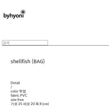
shellfish (BAG)
Detail
/
color 투명
fabric PVC
size free
가로 25 세로 20 폭 8 (cm)