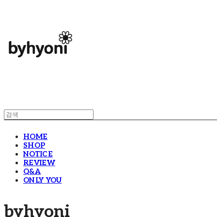
HOME
SHOP
NOTICE
REVIEW
Q&A
ONLY YOU
byhyoni