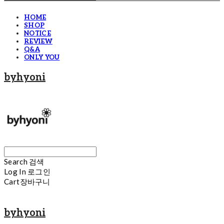
HOME
SHOP
NOTICE
REVIEW
Q&A
ONLY YOU
byhyoni
Search
검색
Log In
로그인
Cart
장바구니
byhyoni