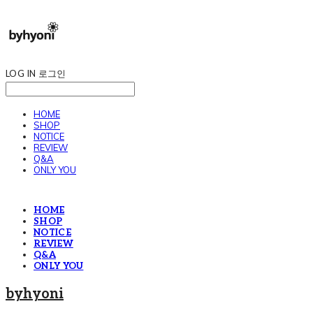
LOG IN
로그인
HOME
SHOP
NOTICE
REVIEW
Q&A
ONLY YOU
HOME
SHOP
NOTICE
REVIEW
Q&A
ONLY YOU
byhyoni