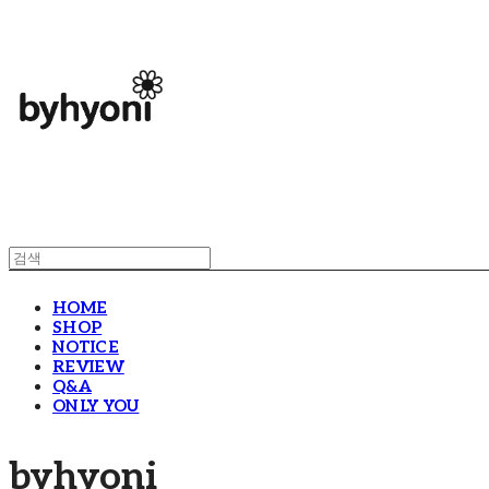
HOME
SHOP
NOTICE
REVIEW
Q&A
ONLY YOU
byhyoni