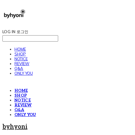
LOG IN
로그인
HOME
SHOP
NOTICE
REVIEW
Q&A
ONLY YOU
HOME
SHOP
NOTICE
REVIEW
Q&A
ONLY YOU
byhyoni