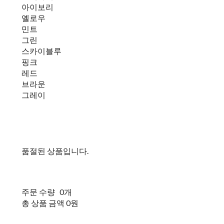
아이보리
옐로우
민트
그린
스카이블루
핑크
레드
브라운
그레이
품절된 상품입니다.
주문 수량
0개
총 상품 금액
0원