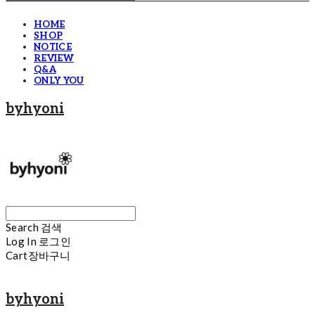
HOME
SHOP
NOTICE
REVIEW
Q&A
ONLY YOU
byhyoni
Search
검색
Log In
로그인
Cart
장바구니
byhyoni