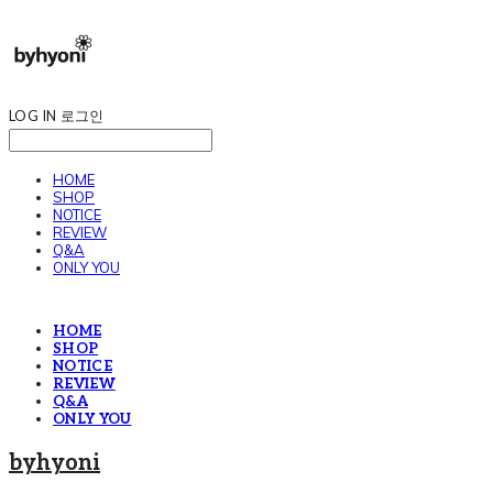
LOG IN
로그인
HOME
SHOP
NOTICE
REVIEW
Q&A
ONLY YOU
HOME
SHOP
NOTICE
REVIEW
Q&A
ONLY YOU
byhyoni