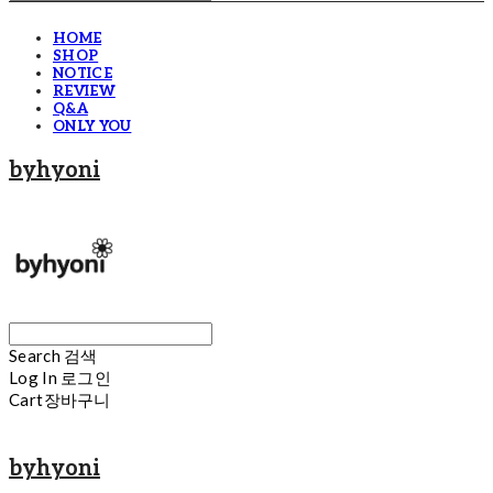
HOME
SHOP
NOTICE
REVIEW
Q&A
ONLY YOU
byhyoni
Search
검색
Log In
로그인
Cart
장바구니
byhyoni