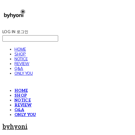
LOG IN
로그인
HOME
SHOP
NOTICE
REVIEW
Q&A
ONLY YOU
HOME
SHOP
NOTICE
REVIEW
Q&A
ONLY YOU
byhyoni