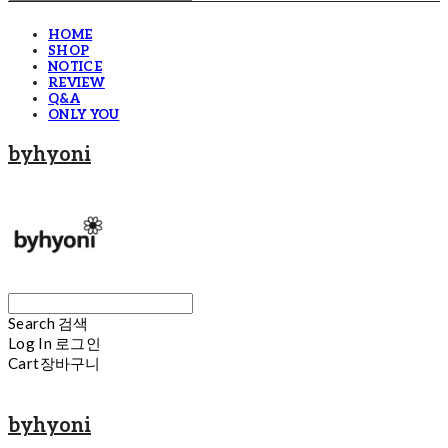
HOME
SHOP
NOTICE
REVIEW
Q&A
ONLY YOU
byhyoni
Search
검색
Log In
로그인
Cart
장바구니
byhyoni