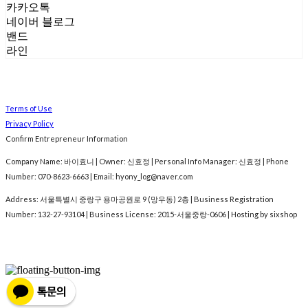
카카오톡
네이버 블로그
밴드
라인
Terms of Use
Privacy Policy
Confirm Entrepreneur Information
Company Name: 바이효니 | Owner: 신효정 | Personal Info Manager: 신효정 | Phone
Number: 070-8623-6663 | Email: hyony_log@naver.com
Address: 서울특별시 중랑구 용마공원로 9 (망우동) 2층 | Business Registration
Number:
132-27-93104
| Business License:
2015-서울중랑-0606
| Hosting by sixshop