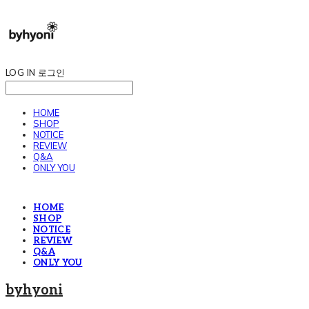
LOG IN
로그인
HOME
SHOP
NOTICE
REVIEW
Q&A
ONLY YOU
HOME
SHOP
NOTICE
REVIEW
Q&A
ONLY YOU
byhyoni