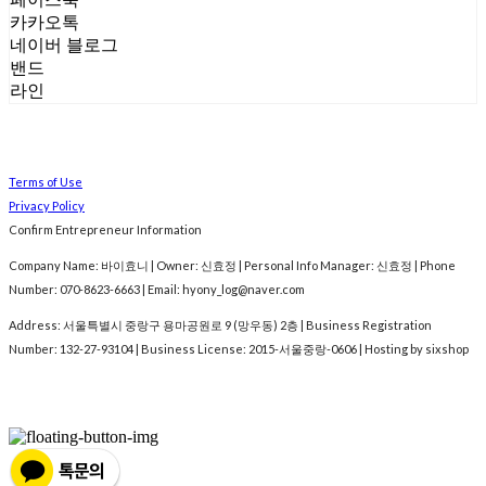
카카오톡
네이버 블로그
밴드
라인
Terms of Use
Privacy Policy
Confirm Entrepreneur Information
Company Name: 바이효니 | Owner: 신효정 | Personal Info Manager: 신효정 | Phone
Number: 070-8623-6663 | Email: hyony_log@naver.com
Address: 서울특별시 중랑구 용마공원로 9 (망우동) 2층 | Business Registration
Number:
132-27-93104
| Business License:
2015-서울중랑-0606
| Hosting by sixshop