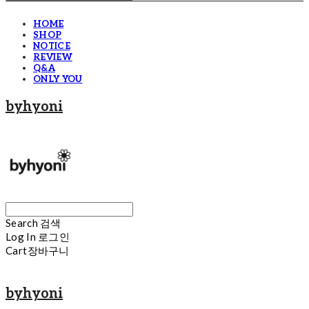
HOME
SHOP
NOTICE
REVIEW
Q&A
ONLY YOU
byhyoni
Search
검색
Log In
로그인
Cart
장바구니
byhyoni