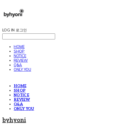
LOG IN
로그인
HOME
SHOP
NOTICE
REVIEW
Q&A
ONLY YOU
HOME
SHOP
NOTICE
REVIEW
Q&A
ONLY YOU
byhyoni