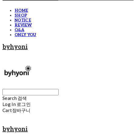
HOME
SHOP
NOTICE
REVIEW
Q&A
ONLY YOU
byhyoni
Search
검색
Log In
로그인
Cart
장바구니
byhyoni