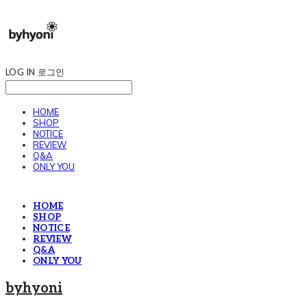
LOG IN
로그인
HOME
SHOP
NOTICE
REVIEW
Q&A
ONLY YOU
HOME
SHOP
NOTICE
REVIEW
Q&A
ONLY YOU
byhyoni