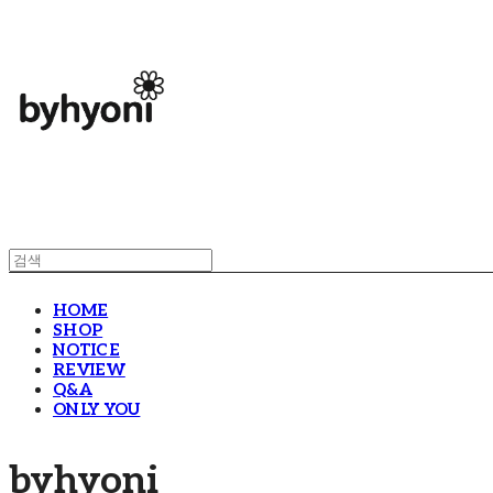
HOME
SHOP
NOTICE
REVIEW
Q&A
ONLY YOU
byhyoni