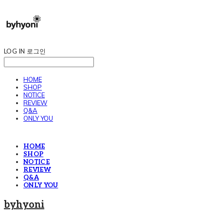
LOG IN
로그인
HOME
SHOP
NOTICE
REVIEW
Q&A
ONLY YOU
HOME
SHOP
NOTICE
REVIEW
Q&A
ONLY YOU
byhyoni