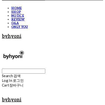
HOME
SHOP
NOTICE
REVIEW
Q&A
ONLY YOU
byhyoni
Search
검색
Log In
로그인
Cart
장바구니
byhyoni