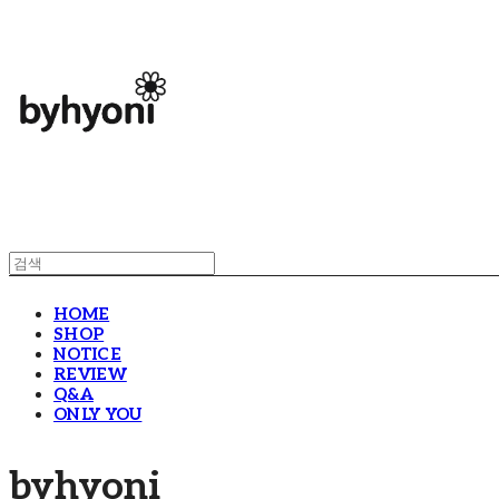
HOME
SHOP
NOTICE
REVIEW
Q&A
ONLY YOU
byhyoni