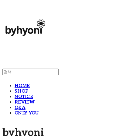
HOME
SHOP
NOTICE
REVIEW
Q&A
ONLY YOU
byhyoni