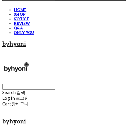
HOME
SHOP
NOTICE
REVIEW
Q&A
ONLY YOU
byhyoni
Search
검색
Log In
로그인
Cart
장바구니
byhyoni