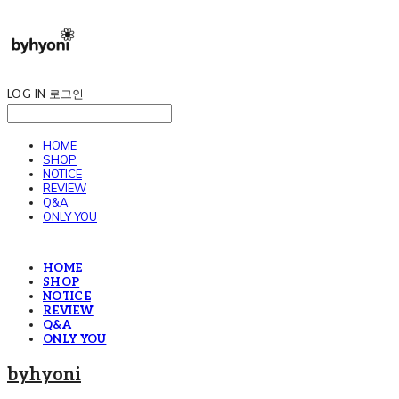
LOG IN
로그인
HOME
SHOP
NOTICE
REVIEW
Q&A
ONLY YOU
HOME
SHOP
NOTICE
REVIEW
Q&A
ONLY YOU
byhyoni