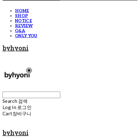
HOME
SHOP
NOTICE
REVIEW
Q&A
ONLY YOU
byhyoni
Search
검색
Log In
로그인
Cart
장바구니
byhyoni