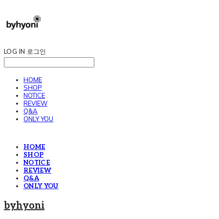
LOG IN
로그인
HOME
SHOP
NOTICE
REVIEW
Q&A
ONLY YOU
HOME
SHOP
NOTICE
REVIEW
Q&A
ONLY YOU
byhyoni