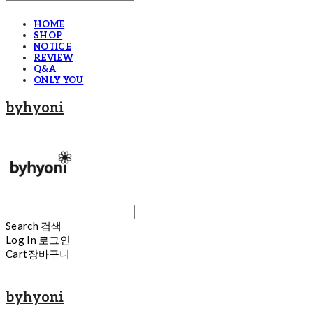
HOME
SHOP
NOTICE
REVIEW
Q&A
ONLY YOU
byhyoni
Search
검색
Log In
로그인
Cart
장바구니
byhyoni