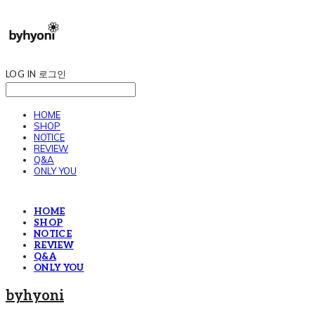
LOG IN
로그인
HOME
SHOP
NOTICE
REVIEW
Q&A
ONLY YOU
HOME
SHOP
NOTICE
REVIEW
Q&A
ONLY YOU
byhyoni