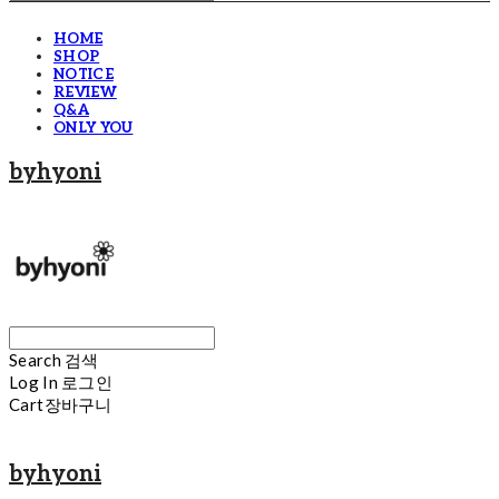
HOME
SHOP
NOTICE
REVIEW
Q&A
ONLY YOU
byhyoni
Search
검색
Log In
로그인
Cart
장바구니
byhyoni