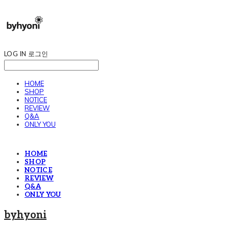
LOG IN
로그인
HOME
SHOP
NOTICE
REVIEW
Q&A
ONLY YOU
HOME
SHOP
NOTICE
REVIEW
Q&A
ONLY YOU
byhyoni