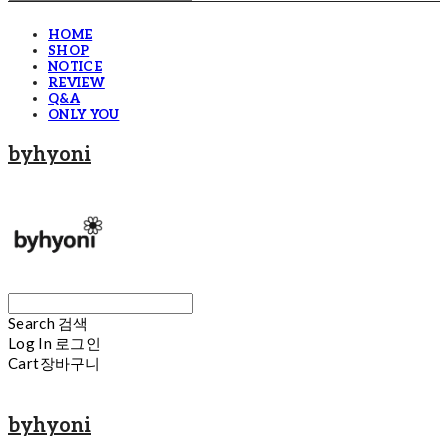
HOME
SHOP
NOTICE
REVIEW
Q&A
ONLY YOU
byhyoni
Search
검색
Log In
로그인
Cart
장바구니
byhyoni