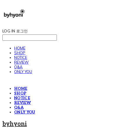
LOG IN
로그인
HOME
SHOP
NOTICE
REVIEW
Q&A
ONLY YOU
HOME
SHOP
NOTICE
REVIEW
Q&A
ONLY YOU
byhyoni