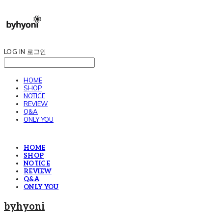
LOG IN
로그인
HOME
SHOP
NOTICE
REVIEW
Q&A
ONLY YOU
HOME
SHOP
NOTICE
REVIEW
Q&A
ONLY YOU
byhyoni