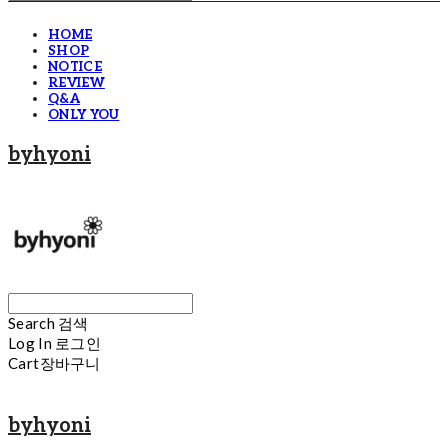
HOME
SHOP
NOTICE
REVIEW
Q&A
ONLY YOU
byhyoni
Search
검색
Log In
로그인
Cart
장바구니
byhyoni