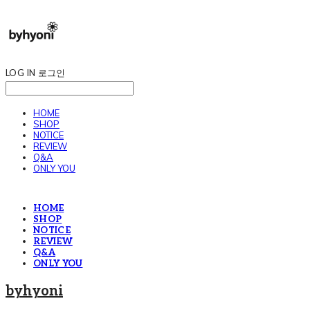
LOG IN
로그인
HOME
SHOP
NOTICE
REVIEW
Q&A
ONLY YOU
HOME
SHOP
NOTICE
REVIEW
Q&A
ONLY YOU
byhyoni