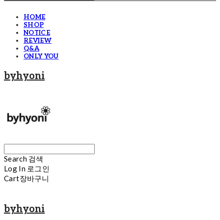
HOME
SHOP
NOTICE
REVIEW
Q&A
ONLY YOU
byhyoni
Search
검색
Log In
로그인
Cart
장바구니
byhyoni