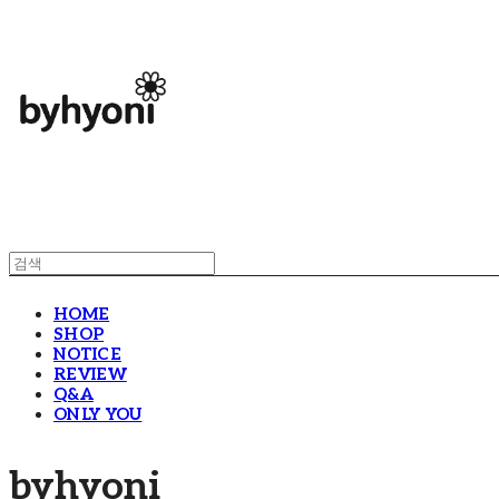
HOME
SHOP
NOTICE
REVIEW
Q&A
ONLY YOU
byhyoni