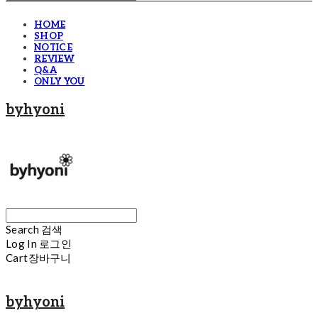
HOME
SHOP
NOTICE
REVIEW
Q&A
ONLY YOU
byhyoni
Search
검색
Log In
로그인
Cart
장바구니
byhyoni