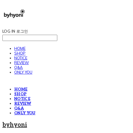
LOG IN
로그인
HOME
SHOP
NOTICE
REVIEW
Q&A
ONLY YOU
HOME
SHOP
NOTICE
REVIEW
Q&A
ONLY YOU
byhyoni